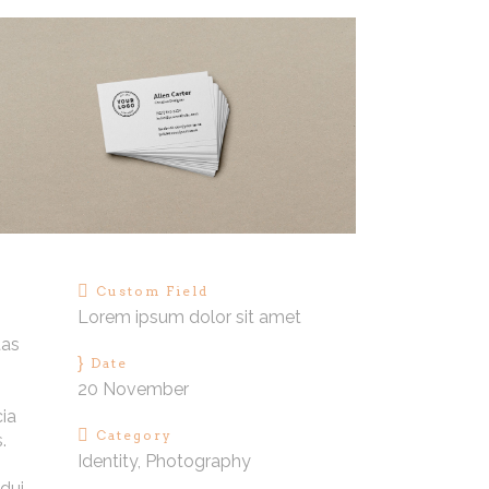
Custom Field
Lorem ipsum dolor sit amet
tas
Date
20 November
cia
Category
.
Identity, Photography
 dui