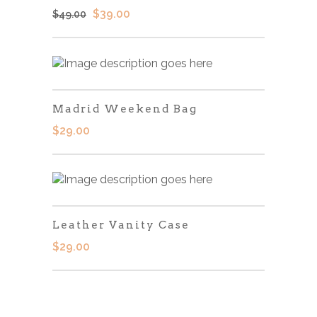
El
El
$
39.00
$
49.00
precio
precio
original
actual
era:
es:
$49.00.
$39.00.
Madrid Weekend Bag
$
29.00
Leather Vanity Case
$
29.00